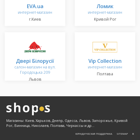
EVA.ua
Ломик
интернет-магазин
интернет-магазин
г.Киев
Кривой Рог
Двері Білорусії
Vip Collection
салон-магазин на вул.
интернет-магазин
Городоцька 209
Полтава
Львов
Магазины: Киев, Харьков, Днепр, Одесса, Львов, Запорожье, Кривой
Рог, Винница, Николаев, Полтава, Черкассы и др...
ЮРИДИЧЕСКАЯ ПОДДЕРЖКА
SITEMAP
Β