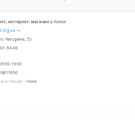
int, интернет-магазин
в Киеве
t.org.ua
⇢
ул. Чигорина, 55
361-94-06
09:00-19:00
24815950
ны в городе ⇢
Киев