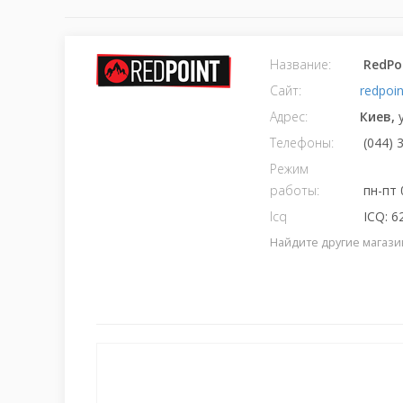
Название:
RedPo
Сайт:
redpoin
Адрес:
Киев,
Телефоны:
(044) 
Режим
работы:
пн-пт 
Icq
ICQ: 6
Найдите другие магази