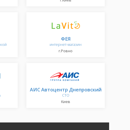
г.Киев
ФЕЯ
ской
интернет-магазин
г.Ровно
АИС Автоцентр Днепровский
А
СТО
Киев