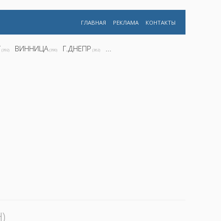
ГЛАВНАЯ
РЕКЛАМА
КОНТАКТЫ
Г
ВИННИЦА
Г.ДНЕПР
...
(392)
(390)
(362)
)