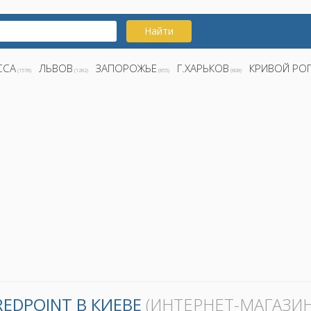
Найти
ССА
ЛЬВОВ
ЗАПОРОЖЬЕ
Г.ХАРЬКОВ
КРИВОЙ РО
(1578)
(1282)
(855)
(808)
REDPOINT В КИЕВЕ
(ИНТЕРНЕТ-МАГАЗИН