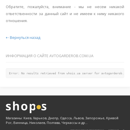
Обратите, пожалуйста, внимание - мы не несем никакой
ответственности за данный сайт и не имеем к ниму никакого
отношения.
⇠ Вернуться назад
ИНФОРМАЦИЯ О САЙТЕ AVTOGARDEROB.COM.UA
Error: No results retrieved from whois.ua server for avtogarderob.com
Магазины: Киев, Харьков, Днепр, Одесса, Львов, Запорожье, Кривой
Рог, Винница, Николаев, Полтава, Черкассы и др...