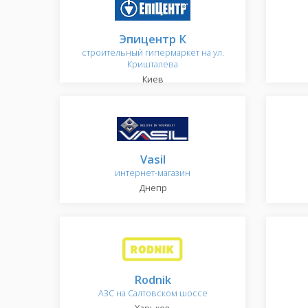
Эпицентр К
строительный гипермаркет на ул.
Кришталева
Киев
Vasil
интернет-магазин
Днепр
Rodnik
АЗС на Салтовском шоссе