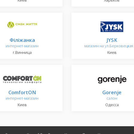
Киев
Харьков
Філіжанка
JYSK
интернет-магазин
магазин на ул.Берковецкая 
г.Винница
Киев
ComfortON
Gorenje
интернет-магазин
салон
Киев
Одесса