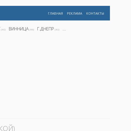
ГЛАВНАЯ
РЕКЛАМА
КОНТАКТЫ
Г
ВИННИЦА
Г.ДНЕПР
...
(392)
(390)
(362)
КОЙ)