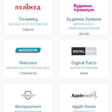
Полимед
Будинок Іграшок
магазин на ул. Болгарская
магазин на ул.
Нижнеднепровская
Одесса
Днепр
Watsons
Digital Parts
магазин на ул. Рокосовского
интернет-магазин
г.Чернигов
Киев
Bezopasnost
Apple Room
интернет-магазин
магазин на ул.