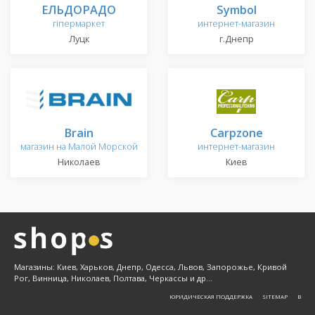
ЕЛЬДОРАДО
Symbol
гіпермаркет
интернет-магазин
Луцк
г.Днепр
Brain
Carpzone
магазин на Малой Морской
интернет-магазин
Николаев
Киев
Магазины: Киев, Харьков, Днепр, Одесса, Львов, Запорожье, Кривой
Рог, Винница, Николаев, Полтава, Черкассы и др...
ЮРИДИЧЕСКАЯ ПОДДЕРЖКА
SITEMAP
Β