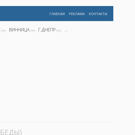
ГЛАВНАЯ
РЕКЛАМА
КОНТАКТЫ
Г
ВИННИЦА
Г.ДНЕПР
...
(392)
(390)
(362)
ОБЕДЫ)