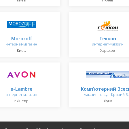
Киев
г.Киев
Morozoff
Геккон
интернет-магазин
интернет-магазин
Киев
Харьков
e-Lambre
Комп'ютерний Всес
интернет-магазин
магазин на вул. Кривий В
г.Днепр
Луцк