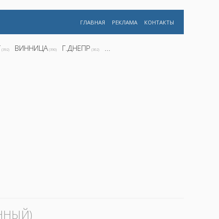
ГЛАВНАЯ
РЕКЛАМА
КОНТАКТЫ
Г
ВИННИЦА
Г.ДНЕПР
...
(392)
(390)
(362)
ННЫЙ)