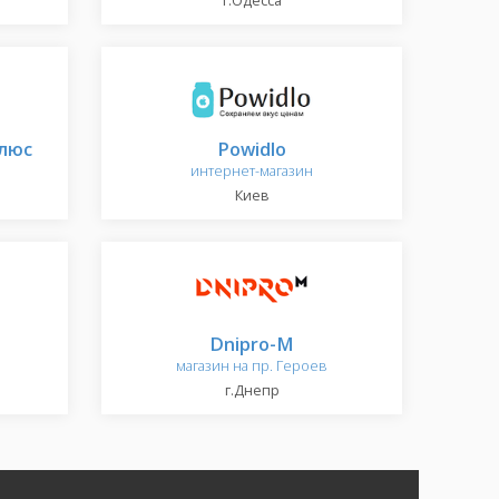
г.Одесса
люс
Powidlo
интернет-магазин
Киев
Dnipro-M
магазин на пр. Героев
г.Днепр