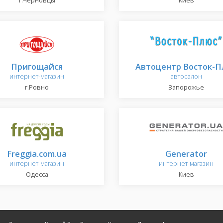
г.Черновцы
Киев
Пригощайся
Автоцентр Восток-П
интернет-магазин
автосалон
г.Ровно
Запорожье
Freggia.com.ua
Generator
интернет-магазин
интернет-магазин
Одесса
Киев