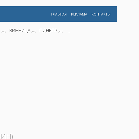
ГЛАВНАЯ
РЕКЛАМА
КОНТАКТЫ
Г
ВИННИЦА
Г.ДНЕПР
...
(392)
(390)
(362)
ИН)