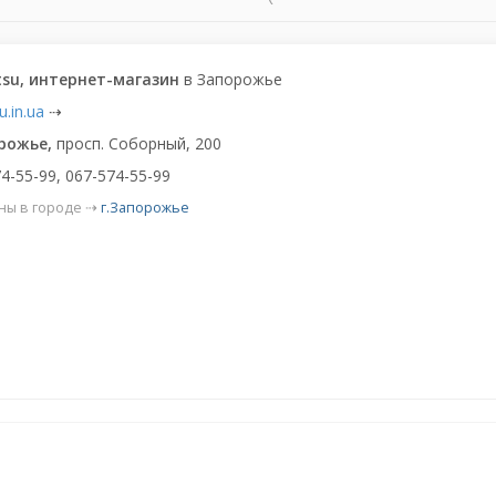
tsu, интернет-магазин
в Запорожье
u.in.ua
⇢
орожье,
просп. Соборный, 200
4-55-99, 067-574-55-99
ны в городе ⇢
г.Запорожье