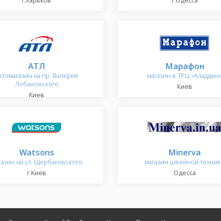
г.Харьков
г.Одесса
АТЛ
Марафон
втомагазин на пр. Валерия
магазин в ТРЦ «Аладдин
Лобановского
Киев
Киев
Watsons
Minerva
газин на ул. Щербаковского
магазин швейной техник
г.Киев
Одесса