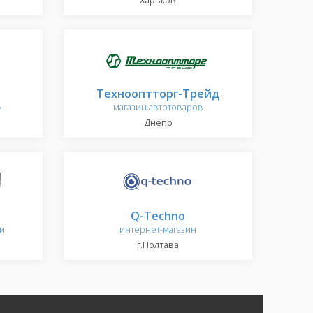
Харьков
Технооптторг-Трейд
»
магазин автотоваров
Днепр
Q-Techno
и
интернет-магазин
г.Полтава