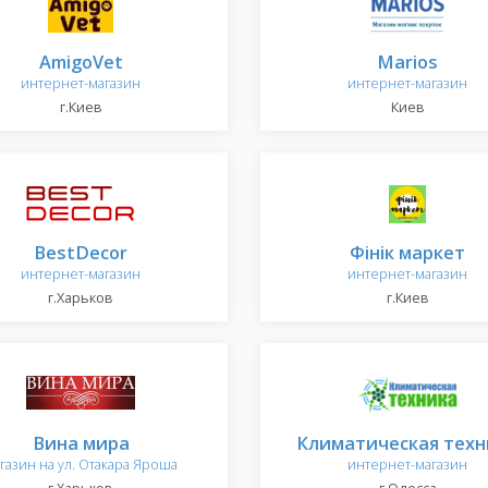
AmigoVet
Marios
интернет-магазин
интернет-магазин
г.Киев
Киев
BestDecor
Фінік маркет
интернет-магазин
интернет-магазин
г.Харьков
г.Киев
Вина мира
Климатическая техн
газин на ул. Отакара Яроша
интернет-магазин