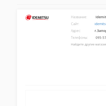
Название:
Idemi
Сайт:
idemits
Адрес:
г.Зап
Телефоны:
095-57
Найдите другие магази