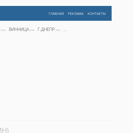
ГЛАВНАЯ
РЕКЛАМА
КОНТАКТЫ
Г
ВИННИЦА
Г.ДНЕПР
...
(392)
(390)
(362)
ИН)