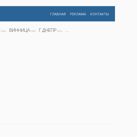
ГЛАВНАЯ
РЕКЛАМА
КОНТАКТЫ
Г
ВИННИЦА
Г.ДНЕПР
...
(392)
(390)
(362)