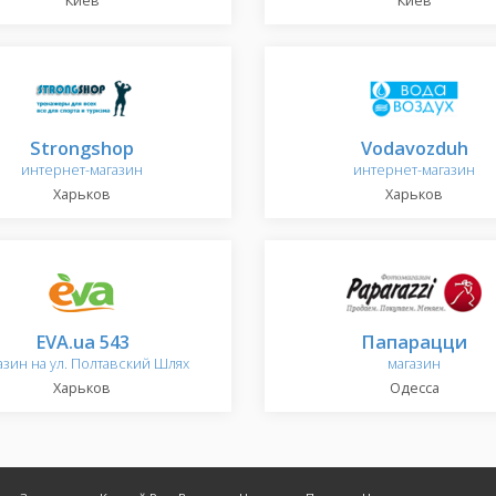
Киев
Киев
Strongshop
Vodavozduh
интернет-магазин
интернет-магазин
Харьков
Харьков
EVA.ua 543
Папарацци
азин на ул. Полтавский Шлях
магазин
Харьков
Одесса