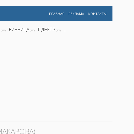
ГЛАВНАЯ
РЕКЛАМА
КОНТАКТЫ
Г
ВИННИЦА
Г.ДНЕПР
...
(392)
(390)
(362)
МАКАРОВА)