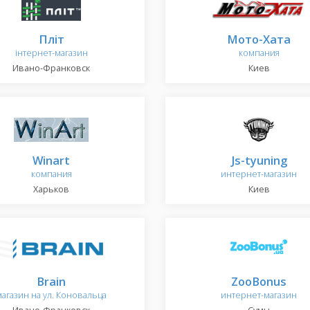
Пліт
Мото-Хата
інтернет-магазин
компания
Ивано-Франковск
Киев
Winart
Js-tyuning
компания
интернет-магазин
Харьков
Киев
Brain
ZooBonus
магазин на ул. Коновальца
интернет-магазин