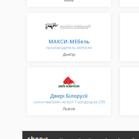
Киев
МАКСИ-МЕбель
производитель мебели
Днепр
Двері Білорусії
салон-магазин на вул. Городоцька 209
Львов