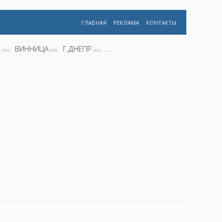
ГЛАВНАЯ
РЕКЛАМА
КОНТАКТЫ
Г
ВИННИЦА
Г.ДНЕПР
...
(392)
(390)
(362)