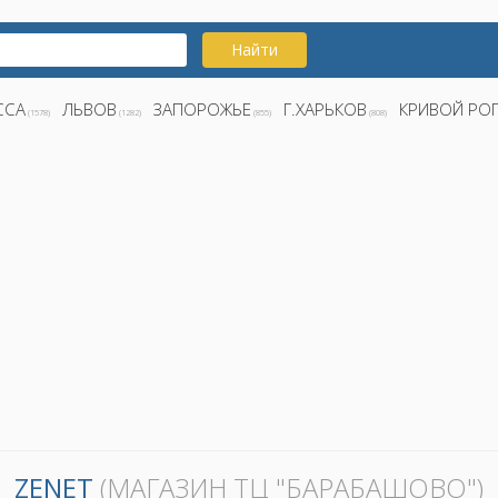
Найти
ССА
ЛЬВОВ
ЗАПОРОЖЬЕ
Г.ХАРЬКОВ
КРИВОЙ РО
(1578)
(1282)
(855)
(808)
ZENET
(МАГАЗИН ТЦ "БАРАБАШОВО")