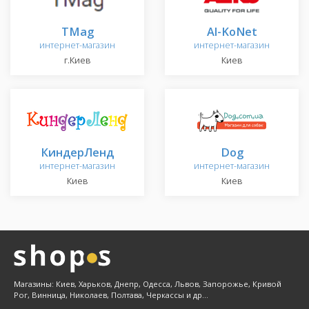
TMag
Al-KoNet
интернет-магазин
интернет-магазин
г.Киев
Киев
КиндерЛенд
Dog
интернет-магазин
интернет-магазин
Киев
Киев
Магазины: Киев, Харьков, Днепр, Одесса, Львов, Запорожье, Кривой
Рог, Винница, Николаев, Полтава, Черкассы и др...