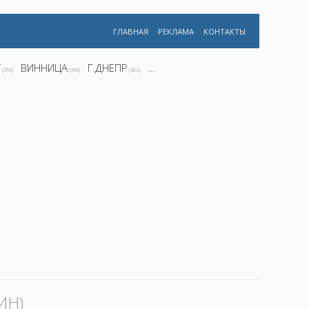
ГЛАВНАЯ
РЕКЛАМА
КОНТАКТЫ
Г
ВИННИЦА
Г.ДНЕПР
...
(392)
(390)
(362)
ИН)