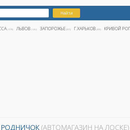
Найти
ССА
ЛЬВОВ
ЗАПОРОЖЬЕ
Г.ХАРЬКОВ
КРИВОЙ РО
(1578)
(1282)
(855)
(808)
РОДНИЧОК
(АВТОМАГАЗИН НА ЛОСКЕ)