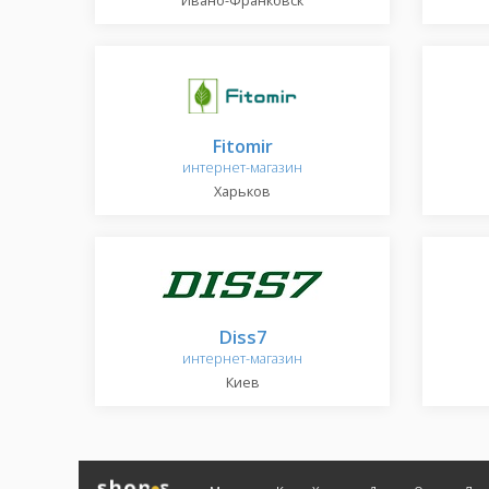
Ивано-Франковск
Fitomir
интернет-магазин
Харьков
Diss7
интернет-магазин
Киев