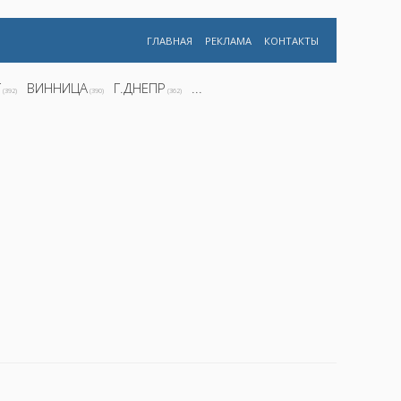
ГЛАВНАЯ
РЕКЛАМА
КОНТАКТЫ
Г
ВИННИЦА
Г.ДНЕПР
...
(392)
(390)
(362)