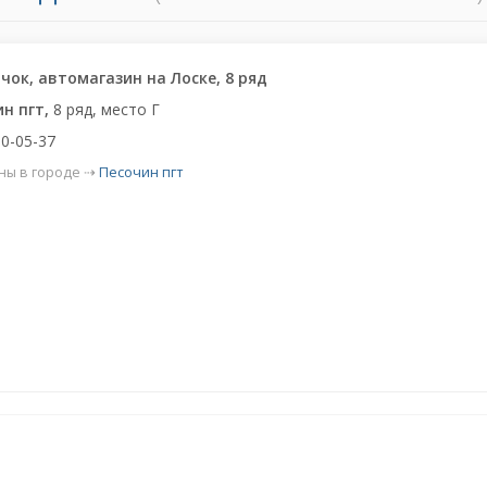
чок, автомагазин на Лоске, 8 ряд
ин пгт,
8 ряд, место Г
0-05-37
ны в городе ⇢
Песочин пгт