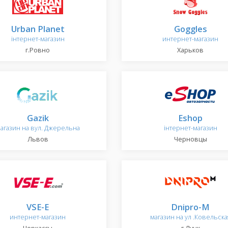
Urban Planet
Goggles
інтернет-магазин
интернет-магазин
г.Ровно
Харьков
Gazik
Eshop
агазин на вул. Джерельна
інтернет-магазин
Львов
Черновцы
VSE-E
Dnipro-М
интернет-магазин
магазин на ул .Ковельска