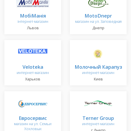
МобіМанія
MotoDnepr
інтернет-магазин
магазин на ул. Заповедная
Львов
Днепр
Veloteka
Молочный Карапуз
интернет-магазин
интернет-магазин
Харьков
Киев
Евросервис
Terner Group
магазин на ул. Семьи
интернет-магазин
Хохловых
г.Днепр