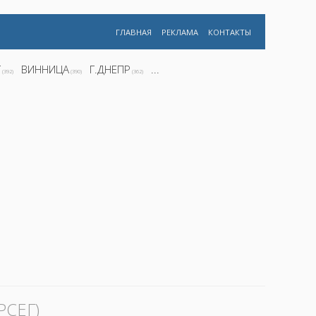
ГЛАВНАЯ
РЕКЛАМА
КОНТАКТЫ
Г
ВИННИЦА
Г.ДНЕПР
...
(392)
(390)
(362)
РСЕГ)