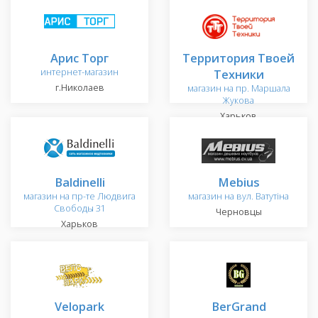
Арис Торг
Территория Твоей
интернет-магазин
Техники
г.Николаев
магазин на пр. Маршала
Жукова
Харьков
Baldinelli
Mebius
магазин на пр-те Людвига
магазин на вул. Ватутіна
Свободы 31
Черновцы
Харьков
Velopark
BerGrand