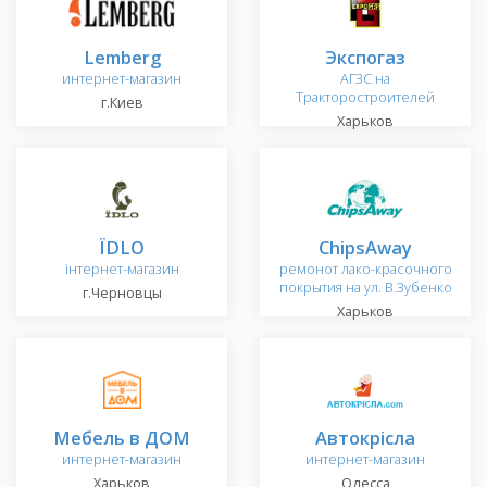
Lemberg
Экспогаз
интернет-магазин
АГЗС на
Тракторостроителей
г.Киев
Харьков
ЇDLO
ChipsAway
інтернет-магазин
ремонот лако-красочного
покрытия на ул. В.Зубенко
г.Черновцы
Харьков
Мебель в ДОМ
Автокрісла
интернет-магазин
интернет-магазин
Харьков
Одесса