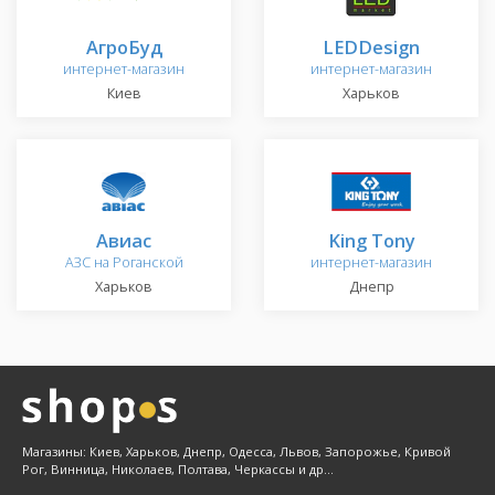
АгроБуд
LEDDesign
интернет-магазин
интернет-магазин
Киев
Харьков
Авиас
King Tony
АЗС на Роганской
интернет-магазин
Харьков
Днепр
Магазины: Киев, Харьков, Днепр, Одесса, Львов, Запорожье, Кривой
Рог, Винница, Николаев, Полтава, Черкассы и др...