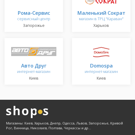
Рома-Сервис
Маленький Сократ
сервисный центр
магазин в ТРЦ "Караван"
Запорожье
Харьков
Авто Друг
Domospa
интернет-магазин
интернет-магазин
Киев
Киев
Магазины: Киев, Харьков, Днепр, Одесса, Львов, Запорожье, Кривой
Рог, Винница, Николаев, Полтава, Черкассы и др...