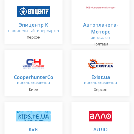
Эпицентр К
Автопланета-
строительный гипермаркет
Моторс
Херсон
автосалон
Полтава
CooperhunterCo
Exist.ua
интернет-магазин
интернет-магазин
Киев
Херсон
Kids
АЛЛО