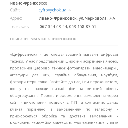
Ивано-Франковске
Сайт:
cyfrovychok.ua
⇢
Адрес:
Ивано-Франковск,
ул. Черновола, 7-А
Телефоны:
067-344-63-44, 063-158-87-51
ОПИСАНИЕ МАГАЗИНА ЦИФРОВИЧОК
«
Цифровичок
» - це спеціалізований магазин цифрової
техніки. У нас представлений широкий асортимент якісної,
професійної цифрової техніки: фотоапарати, відеокамери ,
аксесуари для них, студійне обладнання, ноутбуки,
фотопринтери тощо. Завітайте до нас, і ви переконаєтеся,
що у нас завжди низькі ціни та високий рівень
обслуговування! Переваги оформлення замовлення через
сайт: - виключення помилок в ПІП та контактних даних
клієнта порівняно із замовленням по телефону; -
прискорюється обробка та доставка замовлення; -
можливість самостійно відстежити стан замовлення. УВАГА!