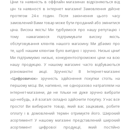
Ціни та наявність в оффлайн магазинах відрізняються від
цін та наявності в інтернет магазині! Замовлення дійсне
протягом 24-х годин. Після закінчення цього часу
замовлений Вами товар може бути проданий або змінитися
ціна. Висока якість! Ми турбуємося про нашу репутацію і
тому намагаємося підтримувати високу якість
обслуговування клієнтів нашого магазину. Ми дбаємо про
те, щоб нашим клієнтам було вигідно і зручно. Низькі ціни!
Ми підтримуємо низькі, конкурентоспроможні ціни на всю
нашу продукцію. У нашому магазині часто відбуваються
різноманітні акції. Зручність! В Інтернет-магазині
«
Цифровичок
» зручність здійснення покупки стоїть на
першому місці. Ви, напевно, не одноразово натрапляли на
інтернет-магазини, де не тільки не дуже зручно вибрати
що-небудь, а й взагалі складно здійснити покупку. У нас все
просто! Ви вибираєте товар, який вас зацікавив, робите
оплату і в домовлений термін отримуєте його. Широкий
асортимент! У нашому магазині представлений широкий
асортимент цифрової продукції, який постійно