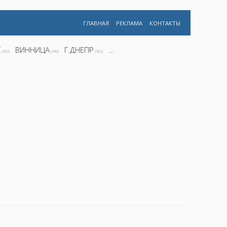
ГЛАВНАЯ
РЕКЛАМА
КОНТАКТЫ
Г
ВИННИЦА
Г.ДНЕПР
...
(392)
(390)
(362)