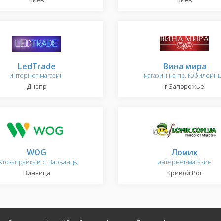
Киев
Киев
LedTrade
Вина мира
интернет-магазин
магазин на пр. Юбилейн
Днепр
г.Запорожье
WOG
Ломик
втозаправка в с. Зарванцы
интернет-магазин
Винница
Кривой Рог