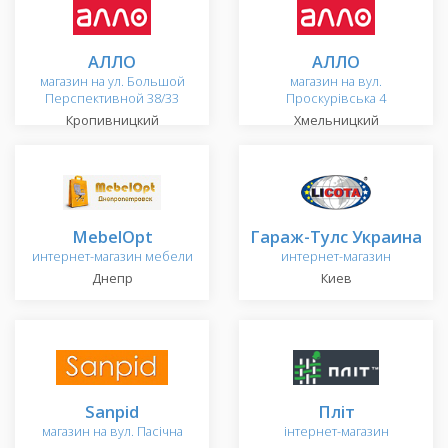
АЛЛО
АЛЛО
магазин на ул. Большой
магазин на вул.
Перспективной 38/33
Проскурівська 4
Кропивницкий
Хмельницкий
MebelOpt
Гараж-Тулс Украина
интернет-магазин мебели
интернет-магазин
Днепр
Киев
Sanpid
Пліт
магазин на вул. Пасічна
інтернет-магазин