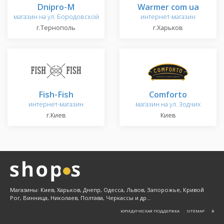
Dnipro-M
Warmer com ua
магазин на ул. Бородовской
интернет-магазин
г.Тернополь
г.Харьков
Fish-Fish
Comforto
интернет-магазин
магазин на ул. Зодчих
г.Киев
Киев
Магазины: Киев, Харьков, Днепр, Одесса, Львов, Запорожье, Кривой
Рог, Винница, Николаев, Полтава, Черкассы и др...
ЮРИДИЧЕСКАЯ ПОДДЕРЖКА
SITEMAP
Β