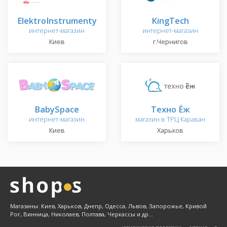
ElektroInstrumenty
KingTech
интернет-магазин
интернет-магазин
Киев
г.Чернигов
BabySpace
Техно Ёж
интернет-магазин
магазин в ТРЦ Караван
Киев
Харьков
Магазины: Киев, Харьков, Днепр, Одесса, Львов, Запорожье, Кривой
Рог, Винница, Николаев, Полтава, Черкассы и др...