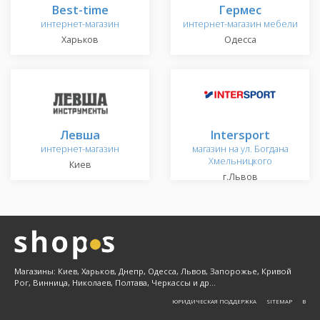
Best-time
Гермес
интернет-магазин
интернет-магазин мебели
Харьков
Одесса
Левша
Intersport
интернет-магазин
магазин на ул. Богдана
Хмельницкого
Киев
г.Львов
Магазины: Киев, Харьков, Днепр, Одесса, Львов, Запорожье, Кривой
Рог, Винница, Николаев, Полтава, Черкассы и др...
ЮРИДИЧЕСКАЯ ПОДДЕРЖКА
SITEMAP
Β