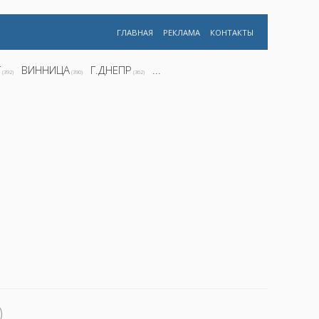
ГЛАВНАЯ
РЕКЛАМА
КОНТАКТЫ
Г
ВИННИЦА
Г.ДНЕПР
...
(392)
(390)
(362)
)