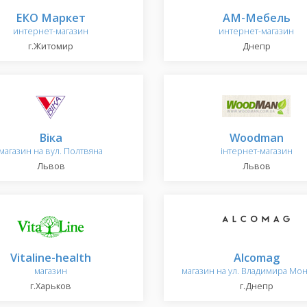
ЕКО Маркет
АМ-Мебель
интернет-магазин
интернет-магазин
г.Житомир
Днепр
Віка
Woodman
магазин на вул. Полтвяна
інтернет-магазин
Львов
Львов
Vitaline-health
Alcomag
магазин
магазин на ул. Владимира Мо
г.Харьков
г.Днепр