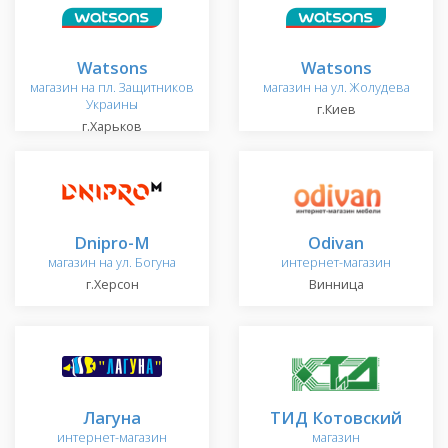
Watsons
Watsons
магазин на пл. Защитников
магазин на ул. Жолудева
Украины
г.Киев
г.Харьков
Dnipro-M
Odivan
магазин на ул. Богуна
интернет-магазин
г.Херсон
Винница
Лагуна
ТИД Котовский
интернет-магазин
магазин