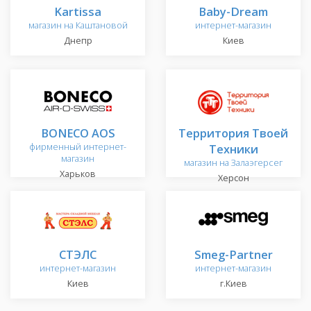
Kartissa
Baby-Dream
магазин на Каштановой
интернет-магазин
Днепр
Киев
BONECO АOS
Территория Твоей
фирменный интернет-
Техники
магазин
магазин на Залаэгерсег
Харьков
Херсон
СТЭЛС
Smeg-Partner
интернет-магазин
интернет-магазин
Киев
г.Киев