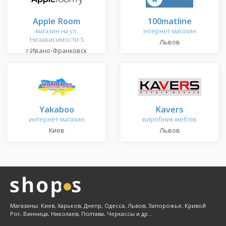
Apple Room
100matline
магазин на ул.
інтернет-магазин
Независимости 5
Львов
г.Ивано-Франковск
Yakaboo
Kavers
интернет-магазин
виробник меблів
Киев
Львов
Магазины: Киев, Харьков, Днепр, Одесса, Львов, Запорожье, Кривой
Рог, Винница, Николаев, Полтава, Черкассы и др...