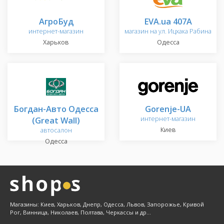
АгроБуд
EVA.ua 407A
интернет-магазин
магазин на ул. Ицхака Рабина
Харьков
Одесса
Богдан-Авто Одесса
Gorenje-UA
(Great Wall)
интернет-магазин
Киев
автосалон
Одесса
Магазины: Киев, Харьков, Днепр, Одесса, Львов, Запорожье, Кривой
Рог, Винница, Николаев, Полтава, Черкассы и др...