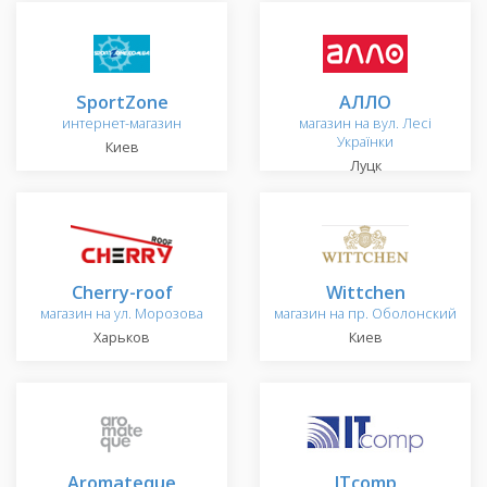
SportZone
АЛЛО
интернет-магазин
магазин на вул. Лесі
Українки
Киев
Луцк
Cherry-roof
Wittchen
магазин на ул. Морозова
магазин на пр. Оболонский
Харьков
Киев
Aromateque
ITcomp