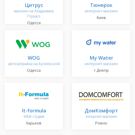
Цитрус
Тюнерок
магазин на Академика
интернет-магазин
Глушко
Киев
Одесса
WOG
My Water
автозаправка на Бугаевской
интернет-магазин
Одесса
г.Днепр
It-formula
ДомКомфорт
WEB-студия
інтернет-магазин
Харьков
Ровно