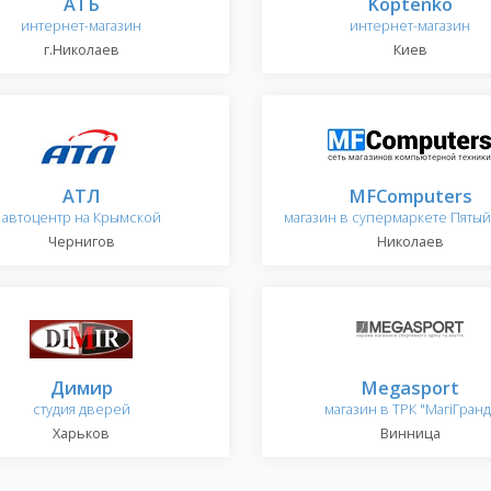
АТБ
Koptenko
интернет-магазин
интернет-магазин
г.Николаев
Киев
АТЛ
MFComputers
автоцентр на Крымской
магазин в супермаркете Пяты
Чернигов
Николаев
Димир
Megasport
студия дверей
магазин в ТРК "МагіГранд
Харьков
Винница