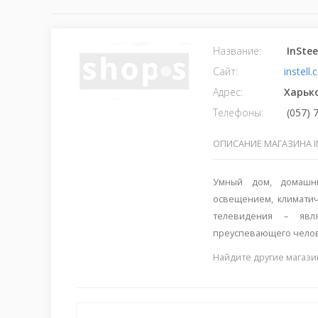
Название:
InSte
Сайт:
instell
Адрес:
Харьк
Телефоны:
(057) 
ОПИСАНИЕ МАГАЗИНА I
Умный дом, домашни
освещением, климатич
телевидения – явл
преуспевающего челов
Найдите другие магази