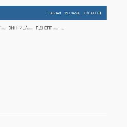
ГЛАВНАЯ
РЕКЛАМА
КОНТАКТЫ
Г
ВИННИЦА
Г.ДНЕПР
...
(392)
(390)
(362)