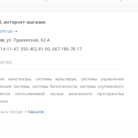
el, интернет-магазин
.com.ua
⇢
ов,
ул. Пушкинская, 62-А
714-11-47, 050-402-81-00, 067-180-78-17
NSTEEL
е кинотеатры, системы мультирум, системы управления
еские системы, системы безопасности, системы спутникового
яются неотъемлемой частью жизненного пространства
ека.
ны в городе ⇢
Харьков