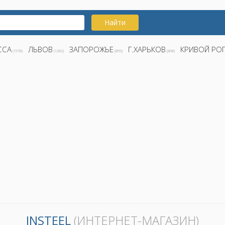
Найти
ССА
ЛЬВОВ
ЗАПОРОЖЬЕ
Г.ХАРЬКОВ
КРИВОЙ РО
(1578)
(1282)
(855)
(808)
INSTEEL
(ИНТЕРНЕТ-МАГАЗИН)