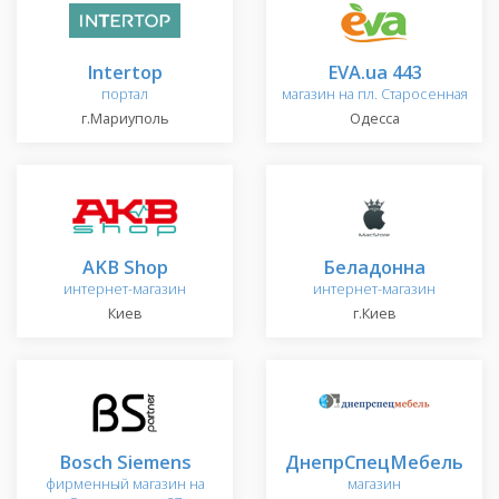
Intertop
EVA.ua 443
портал
магазин на пл. Старосенная
г.Мариуполь
Одесса
AKB Shop
Беладонна
интернет-магазин
интернет-магазин
Киев
г.Киев
Bosch Siemens
ДнепрСпецМебель
фирменный магазин на
магазин