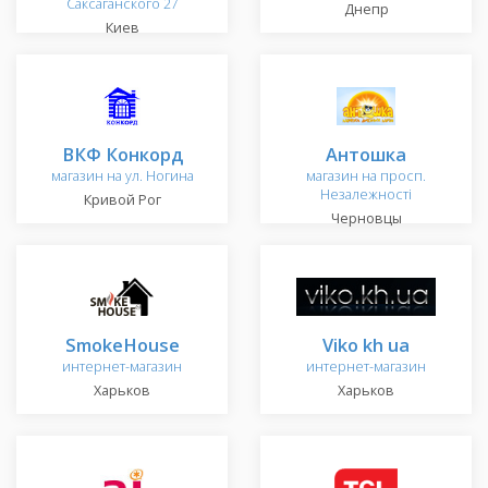
Саксаганского 27
Днепр
Киев
ВКФ Конкорд
Антошка
магазин на ул. Ногина
магазин на просп.
Незалежності
Кривой Рог
Черновцы
SmokeHouse
Viko kh ua
интернет-магазин
интернет-магазин
Харьков
Харьков