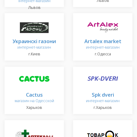
Львов
інтернет-магазин
Львов
Украинскі газони
Artalex market
интернет-магазин
интернет-магазин
г.Киев
г.Одесса
Cactus
Spk dveri
магазин на Одесской
интернет-магазин
Харьков
г.Харьков