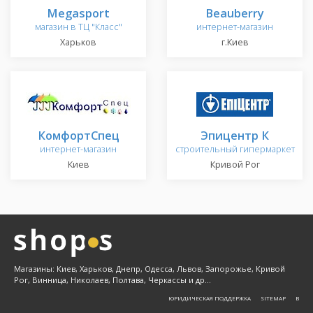
Megasport
Beauberry
магазин в ТЦ "Класс"
интернет-магазин
Харьков
г.Киев
КомфортСпец
Эпицентр К
интернет-магазин
строительный гипермаркет
Киев
Кривой Рог
Магазины: Киев, Харьков, Днепр, Одесса, Львов, Запорожье, Кривой
Рог, Винница, Николаев, Полтава, Черкассы и др...
ЮРИДИЧЕСКАЯ ПОДДЕРЖКА
SITEMAP
Β