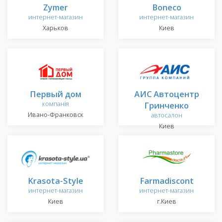
Zymer
Boneco
интернет-магазин
интернет-магазин
Харьков
Киев
Первый дом
АИС Автоцентр
компанія
Гринченко
Ивано-Франковск
автосалон
Киев
Krasota-Style
Farmadiscont
интернет-магазин
интернет-магазин
Киев
г.Киев