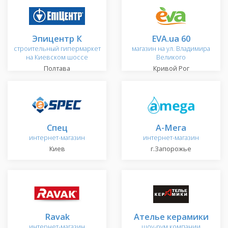
Эпицентр К
EVA.ua 60
строительный гипермаркет
магазин на ул. Владимира
на Киевском шоссе
Великого
Полтава
Кривой Рог
Спец
А-Мега
интернет-магазин
интернет-магазин
Киев
г.Запорожье
Ravak
Ателье керамики
интернет-магазин
шоу-рум компании