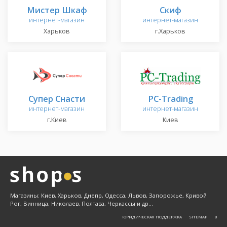
Мистер Шкаф
Скиф
интернет-магазин
интернет-магазин
Харьков
г.Харьков
Супер Снасти
PC-Trading
интернет-магазин
интернет-магазин
г.Киев
Киев
Магазины: Киев, Харьков, Днепр, Одесса, Львов, Запорожье, Кривой
Рог, Винница, Николаев, Полтава, Черкассы и др...
ЮРИДИЧЕСКАЯ ПОДДЕРЖКА
SITEMAP
Β