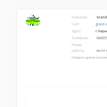
Название:
Grand
Сайт:
grand-
Адрес:
г.Харь
Телефоны:
066055
Режим
работы:
пн-пт 0
Найдите другие магази