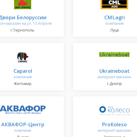
Двери Белоруссии
CMLagri
он-магазин на ул. 15 Апреля
компания
г.Тернополь
Луцк
Caparol
Ukraineboat
компания
интернет-магазин
Житомир
г.Днепр
АКВАФOР-Центр
ProKoleso
компанія
интернет-магазин