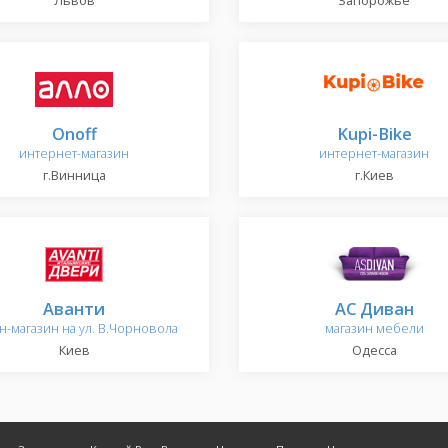
Львов
Запорожье
Onoff
Kupi-Bike
интернет-магазин
интернет-магазин
г.Винница
г.Киев
Аванти
АС Диван
н-магазин на ул. В.Чорновола
магазин мебели
Киев
Одесса