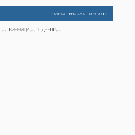
ГЛАВНАЯ
РЕКЛАМА
КОНТАКТЫ
Г
ВИННИЦА
Г.ДНЕПР
...
(392)
(390)
(362)