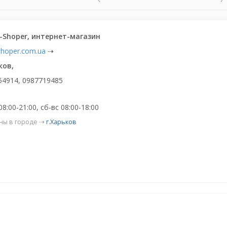
-Shoper, интернет-магазин
shoper.com.ua
⇢
ков,
4914, 0987719485
8:00-21:00, сб-вс 08:00-18:00
ны в городе ⇢
г.Харьков