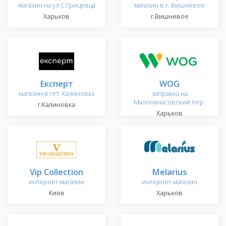
магазин на ул.С.Грицевца
магазин в г. Вишневое
Харьков
г.Вишневое
Експерт
WOG
магазин в пгт. Калиновка
заправка на
Малопанасовский пер.
г.Калиновка
Харьков
Vip Collection
Melarius
интернет-магазин
интернет-магазин
Киев
Харьков