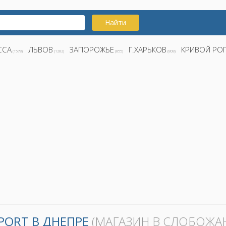
Найти
ССА
ЛЬВОВ
ЗАПОРОЖЬЕ
Г.ХАРЬКОВ
КРИВОЙ РО
(1578)
(1282)
(855)
(808)
PORT В ДНЕПРЕ
(МАГАЗИН В СЛОБОЖА