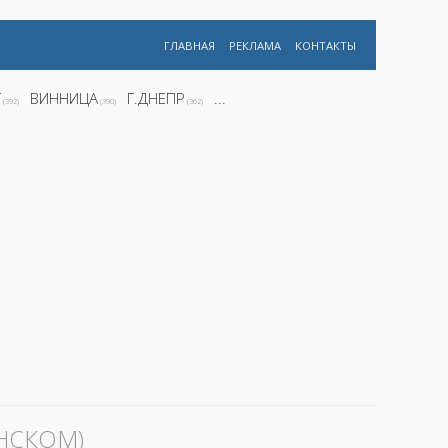
ГЛАВНАЯ
РЕКЛАМА
КОНТАКТЫ
Г
ВИННИЦА
Г.ДНЕПР
...
(392)
(390)
(362)
НСКОМ)