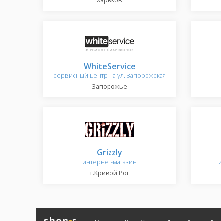
Харьков
WhiteService
сервисный центр на ул. Запорожская
Запорожье
Grizzly
интернет-магазин
г.Кривой Рог