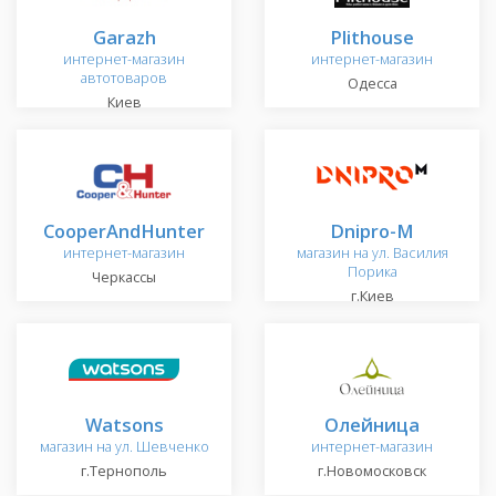
Garazh
Рlithouse
интернет-магазин
интернет-магазин
автотоваров
Одесса
Киев
СooperAndHunter
Dnipro-M
интернет-магазин
магазин на ул. Василия
Порика
Черкассы
г.Киев
Watsons
Олейница
магазин на ул. Шевченко
интернет-магазин
г.Тернополь
г.Новомосковск