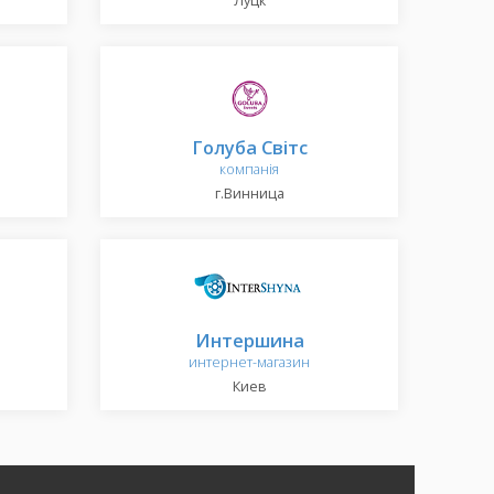
Луцк
Голуба Світс
компанія
г.Винница
Интершина
интернет-магазин
Киев