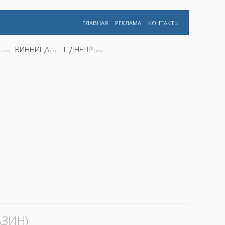
ГЛАВНАЯ
РЕКЛАМА
КОНТАКТЫ
Г
ВИННИЦА
Г.ДНЕПР
...
(392)
(390)
(362)
АЗИН)