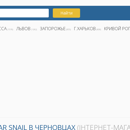
Найти
ССА
ЛЬВОВ
ЗАПОРОЖЬЕ
Г.ХАРЬКОВ
КРИВОЙ РО
(1578)
(1282)
(855)
(808)
AR SNAIL В ЧЕРНОВЦАХ
(ІНТЕРНЕТ-МАГ