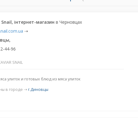
r Snail, інтернет-магазин
в Черновцах
snail.com.ua
⇢
овцы,
2-44-96
AVIAR SNAIL
яса улиток и готовых блюд из мяса улиток
ны в городе ⇢
г.Диновцы