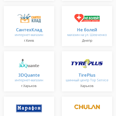
СантехКлад
Не болей
интернет-магазин
магазин на ул. Шевченко
г.Киев
Днепр
3DQuante
TirePlus
интернет-магазин
шинный центр Top Service
г.Харьков
Харьков