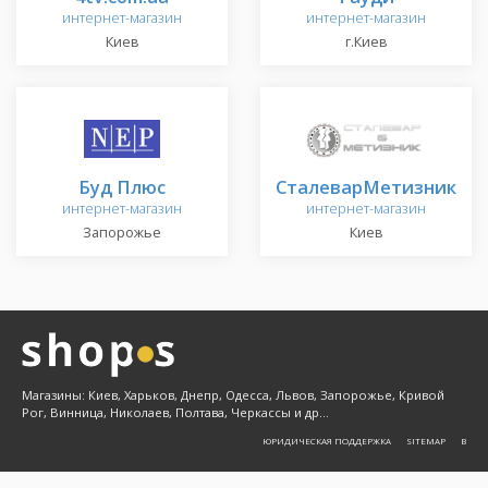
интернет-магазин
интернет-магазин
Киев
г.Киев
Буд Плюс
СталеварМетизник
интернет-магазин
интернет-магазин
Запорожье
Киев
Магазины: Киев, Харьков, Днепр, Одесса, Львов, Запорожье, Кривой
Рог, Винница, Николаев, Полтава, Черкассы и др...
ЮРИДИЧЕСКАЯ ПОДДЕРЖКА
SITEMAP
Β