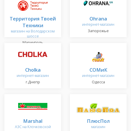
Территория Твоей
Ohrana
Техники
интернет-магазин
Запорожье
магазин на Володарском
шоссе
Мариуполь
Cholka
СОМиК
интернет-магазин
интернет-магазин
г.Днепр
Одесса
Marshal
ПлюсПол
АЗС на Клочковской
магазин