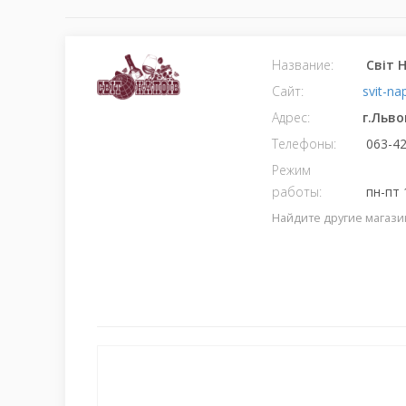
Название:
Світ 
Сайт:
svit-na
Адрес:
г.Льво
Телефоны:
063-42
Режим
работы:
пн-пт 
Найдите другие магази