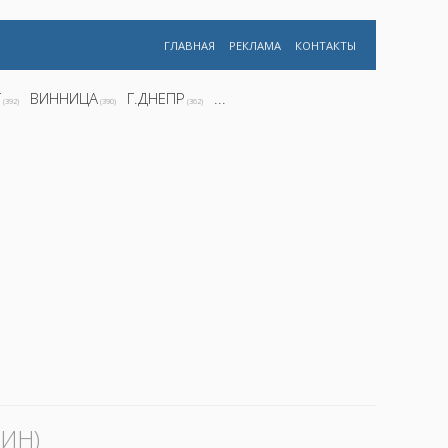
ГЛАВНАЯ
РЕКЛАМА
КОНТАКТЫ
Г
ВИННИЦА
Г.ДНЕПР
...
(392)
(390)
(362)
ИН)