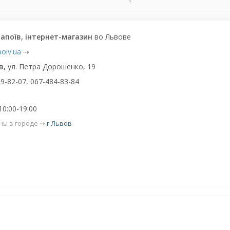
Напоїв, інтернет-магазин
во Львове
poiv.ua
⇢
в,
ул. Петра Дорошенко, 19
9-82-07, 067-484-83-84
10:00-19:00
ны в городе ⇢
г.Львов